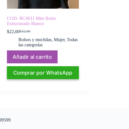
COD. BC0011 Mini Bolso
Estructurado Blanco
$
22,00
$
32,00
El
El
precio
precio
Bolsos y mochilas
,
Mujer
,
Todas
original
actual
las categorías
era:
es:
$32,00.
$22,00.
Añadir al carrito
Comprar por WhatsApp
399599