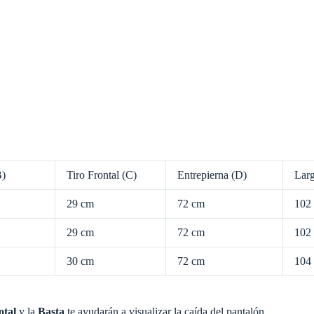
B)
Tiro Frontal (C)
Entrepierna (D)
Larg
29 cm
72 cm
102
29 cm
72 cm
102
30 cm
72 cm
104
otal
y la
Basta
te ayudarán a visualizar la caída del pantalón.