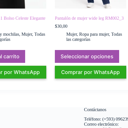
Bolso Celeste Elegante
Pantalón de mujer wide leg RM002_3
$
30,00
y mochilas
,
Mujer
,
Todas
Mujer
,
Ropa para mujer
,
Todas
gorías
las categorías
Este
l carrito
Seleccionar opciones
producto
tiene
múltiples
r por WhatsApp
Comprar por WhatsApp
variantes.
Las
opciones
se
pueden
elegir
en
la
Contáctanos
página
de
Teléfono: (+593) 0962
producto
Correo electrónico: