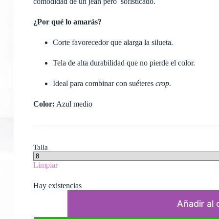
comodidad de un jean pero sofisticado.
¿Por qué lo amarás?
Corte favorecedor que alarga la silueta.
Tela de alta durabilidad que no pierde el color.
Ideal para combinar con suéteres
crop
.
Color:
Azul medio
Talla
Limpiar
Hay existencias
Pantalón
de
Añadir al 
mujer
wide