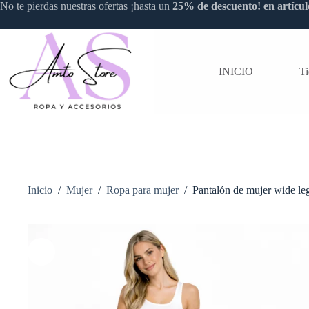
Saltar
No te pierdas nuestras ofertas ¡hasta un
25% de descuento! en artícul
al
contenido
INICIO
T
Inicio
/
Mujer
/
Ropa para mujer
/
Pantalón de mujer wide 