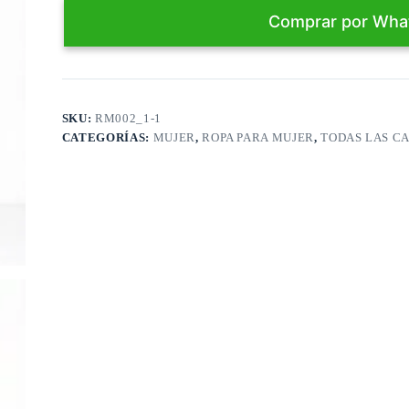
leg
Comprar por Wha
RM002_2
cantidad
SKU:
RM002_1-1
CATEGORÍAS:
MUJER
,
ROPA PARA MUJER
,
TODAS LAS C