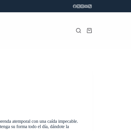
Carro
de
compra
prenda atemporal con una caída impecable.
enga su forma todo el día, dándote la