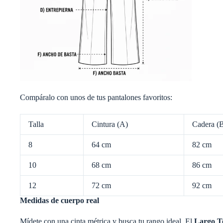
Compáralo con unos de tus pantalones favoritos:
Talla
Cintura (A)
Cadera (
8
64 cm
82 cm
10
68 cm
86 cm
12
72 cm
92 cm
Medidas de cuerpo real
Mídete con una cinta métrica y busca tu rango ideal. El
Largo T