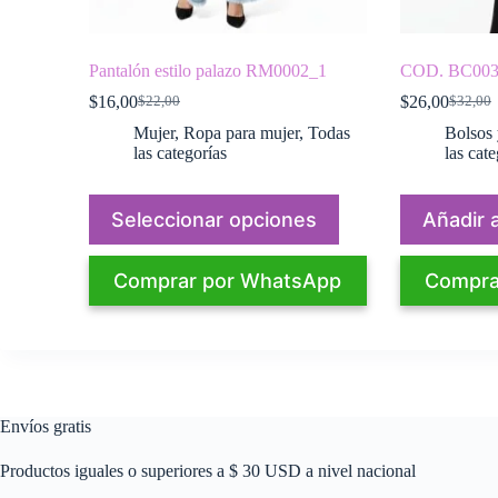
Pantalón estilo palazo RM0002_1
COD. BC0031 
$
16,00
$
26,00
$
22,00
$
32,00
El
El
El
El
precio
precio
precio
precio
Mujer
,
Ropa para mujer
,
Todas
Bolsos 
original
actual
original
actual
las categorías
las cate
era:
es:
era:
es:
$22,00.
$16,00.
$32,00.
$26,00.
Este
Seleccionar opciones
Añadir a
producto
tiene
múltiples
Comprar por WhatsApp
Compra
variantes.
Las
opciones
se
pueden
elegir
en
la
Envíos gratis
página
de
Productos iguales o superiores a $ 30 USD a nivel nacional
producto