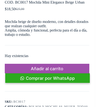
COD. BC0017 Mochila Mini Elegance Beige Urban
$
18,50
$
25,00
El
El
precio
precio
original
actual
Mochila beige de diseño moderno, con detalles dorados
era:
es:
que realzan cualquier outfit.
$25,00.
$18,50.
Amplia, cómoda y funcional, perfecta para el día a día,
trabajo o estudio.
Hay existencias
Añadir al carrito
Comprar por WhatsApp
SKU:
BC0017
CATEGORÍAS:
BOLSOS Y MOCHILAS
,
MUJER
,
TODAS