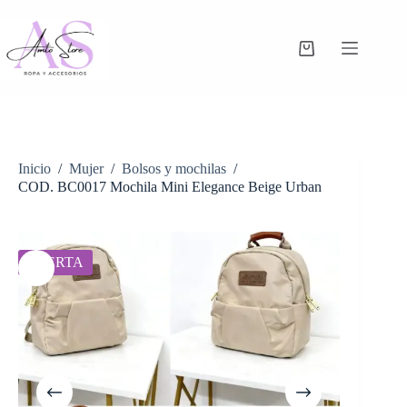
Saltar
al
contenido
Carro
de
compra
Inicio
/
Mujer
/
Bolsos y mochilas
/
COD. BC0017 Mochila Mini Elegance Beige Urban
OFERTA